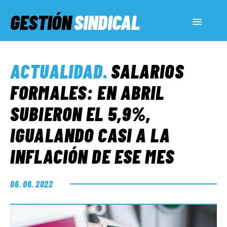
GESTIÓN
SINDICAL
ACTUALIDAD
ACTUALIDAD
.
SALARIOS
SERVICIOS SOCIALES
FORMALES: EN ABRIL
SUBIERON EL 5,9%,
INFORMES ESPECIALES
IGUALANDO CASI A LA
INFLACIÓN DE ESE MES
FUERA DE MEGÁFONO
06. 06. 2022
EL LADO «G»