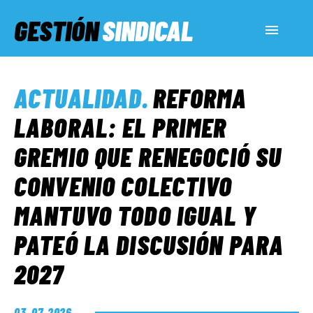
GESTIÓN
SINDICAL
ACTUALIDAD
ACTUALIDAD
.
REFORMA
SERVICIOS SOCIALES
LABORAL: EL PRIMER
GREMIO QUE RENEGOCIÓ SU
INFORMES ESPECIALES
CONVENIO COLECTIVO
MANTUVO TODO IGUAL Y
FUERA DE MEGÁFONO
PATEÓ LA DISCUSIÓN PARA
EL LADO «G»
2027
03. 07. 2026