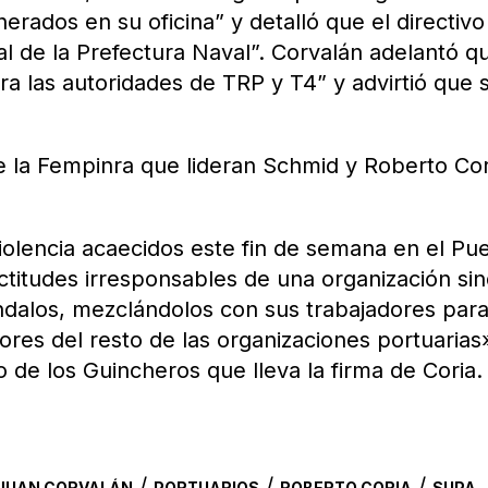
erados en su oficina” y detalló que el directivo
l de la Prefectura Naval”. Corvalán adelantó q
ra las autoridades de TRP y T4” y advirtió que 
e la Fempinra que lideran Schmid y Roberto Cor
olencia acaecidos este fin de semana en el Pu
ctitudes irresponsables de una organización sin
ndalos, mezclándolos con sus trabajadores par
ores del resto de las organizaciones portuarias
de los Guincheros que lleva la firma de Coria.
/
/
/
JUAN CORVALÁN
PORTUARIOS
ROBERTO CORIA
SUPA