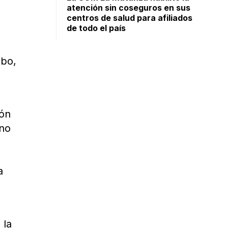
atención sin coseguros en sus
centros de salud para afiliados
de todo el país
abo,
ión
 no
a
 la