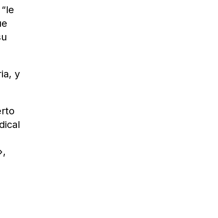
 “le
ue
su
ia, y
erto
dical
a
»,