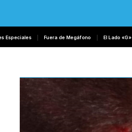
es Especiales
Fuera de Megáfono
El Lado «G»