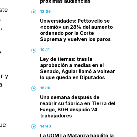
próximas audiencias
ste
12:05
.
Universidades: Pettovello se
,
«comió» un 28% del aumento
ordenado por la Corte
e
Suprema y vuelven los paros
10:11
y
Ley de tierras: tras la
aprobación a medias en el
Senado, Aguiar llamó a voltear
r y
lo que queda en Diputados
a
16:10
Una semana después de
reabrir su fábrica en Tierra del
Fuego, BGH despidió 24
trabajadores
que
14:43
La UOM La Matanza habilitó la