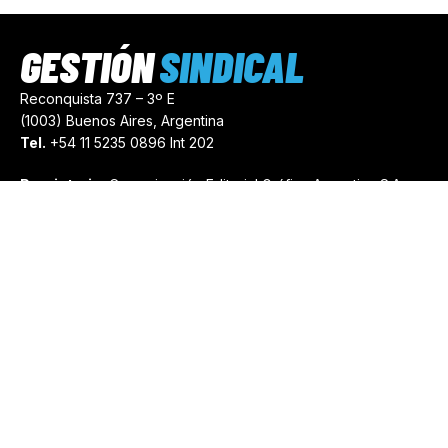
GESTIÓN
SINDICAL
Reconquista 737 – 3º E
(1003) Buenos Aires, Argentina
Tel.
+54 11 5235 0896 Int 202
Propietario:
Comunicación Editorial Gráfica Argentina S.A.
Número de Registro:
44103971
comercial@gestionsindical.com
redaccion@gestionsindical.com
Media Kit
Copyright © 2021.
Gestión Sindical. Todos Los Derechos
Reservados.