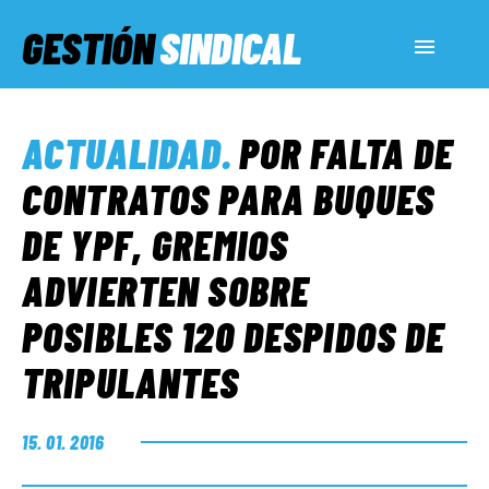
GESTIÓN
SINDICAL
ACTUALIDAD
ACTUALIDAD
.
POR FALTA DE
SERVICIOS SOCIALES
CONTRATOS PARA BUQUES
DE YPF, GREMIOS
INFORMES ESPECIALES
ADVIERTEN SOBRE
POSIBLES 120 DESPIDOS DE
FUERA DE MEGÁFONO
TRIPULANTES
EL LADO «G»
15. 01. 2016