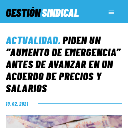
GESTIÓN
SINDICAL
ACTUALIDAD
ACTUALIDAD
.
PIDEN UN
SERVICIOS SOCIALES
“AUMENTO DE EMERGENCIA”
ANTES DE AVANZAR EN UN
INFORMES ESPECIALES
ACUERDO DE PRECIOS Y
SALARIOS
FUERA DE MEGÁFONO
19. 02. 2021
EL LADO «G»