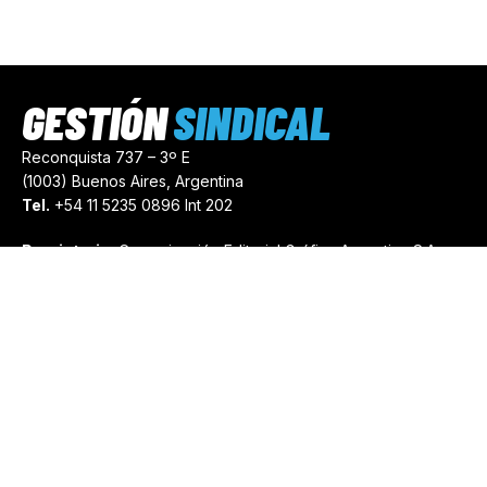
GESTIÓN
SINDICAL
Reconquista 737 – 3º E
(1003) Buenos Aires, Argentina
Tel.
+54 11 5235 0896 Int 202
Propietario:
Comunicación Editorial Gráfica Argentina S.A.
Número de Registro:
44103971
comercial@gestionsindical.com
redaccion@gestionsindical.com
Media Kit
Copyright © 2021.
Gestión Sindical. Todos Los Derechos