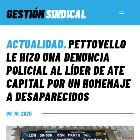
GESTIÓN
SINDICAL
ACTUALIDAD
ACTUALIDAD
.
PETTOVELLO
SERVICIOS SOCIALES
LE HIZO UNA DENUNCIA
POLICIAL AL LÍDER DE ATE
INFORMES ESPECIALES
CAPITAL POR UN HOMENAJE
A DESAPARECIDOS
FUERA DE MEGÁFONO
08. 10. 2025
EL LADO «G»