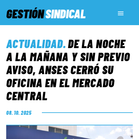
GESTIÓN
SINDICAL
ACTUALIDAD
ACTUALIDAD
.
DE LA NOCHE
SERVICIOS SOCIALES
A LA MAÑANA Y SIN PREVIO
AVISO, ANSES CERRÓ SU
INFORMES ESPECIALES
OFICINA EN EL MERCADO
CENTRAL
FUERA DE MEGÁFONO
08. 10. 2025
EL LADO «G»