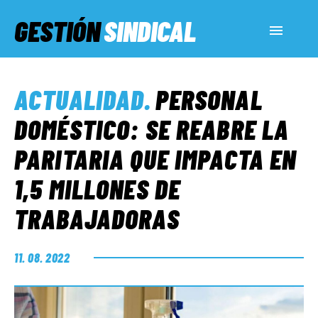
GESTIÓN
SINDICAL
ACTUALIDAD
ACTUALIDAD
.
PERSONAL
SERVICIOS SOCIALES
DOMÉSTICO: SE REABRE LA
PARITARIA QUE IMPACTA EN
INFORMES ESPECIALES
1,5 MILLONES DE
TRABAJADORAS
FUERA DE MEGÁFONO
11. 08. 2022
EL LADO «G»