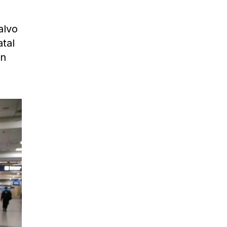
alvo
atal
en