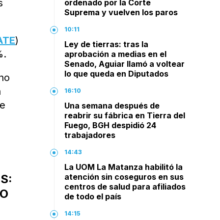
s
ordenado por la Corte
Suprema y vuelven los paros
10:11
ATE
)
Ley de tierras: tras la
%.
aprobación a medias en el
Senado, Aguiar llamó a voltear
lo que queda en Diputados
rno
a
16:10
te
Una semana después de
reabrir su fábrica en Tierra del
Fuego, BGH despidió 24
trabajadores
14:43
La UOM La Matanza habilitó la
S:
atención sin coseguros en sus
centros de salud para afiliados
RO
de todo el país
14:15