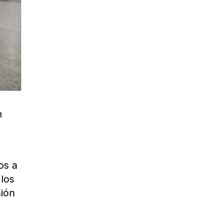
n
os a
 los
sión