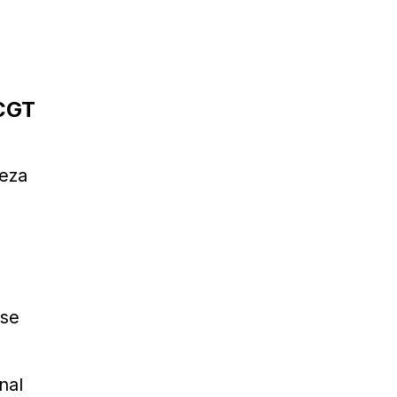
CGT
ueza
 se
nal