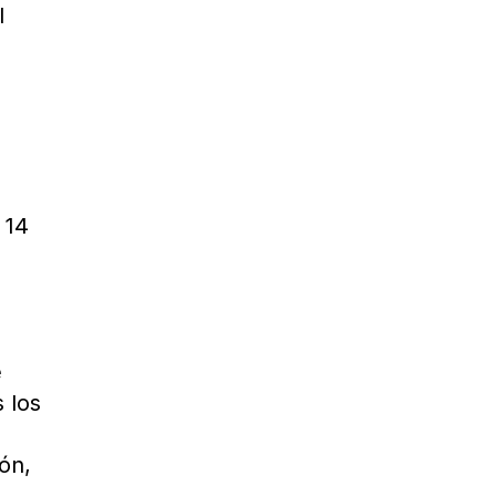
l
 14
e
 los
ión,