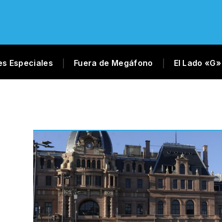
es Especiales
Fuera de Megáfono
El Lado «G»