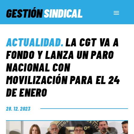
GESTIÓN
SINDICAL
ACTUALIDAD
ACTUALIDAD
.
LA CGT VA A
SERVICIOS SOCIALES
FONDO Y LANZA UN PARO
NACIONAL CON
INFORMES ESPECIALES
MOVILIZACIÓN PARA EL 24
DE ENERO
FUERA DE MEGÁFONO
28. 12. 2023
EL LADO «G»