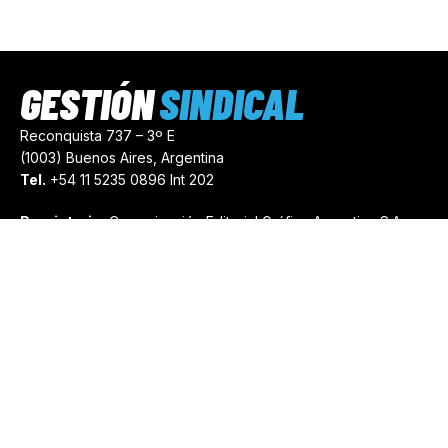
GESTIÓN
SINDICAL
Reconquista 737 – 3º E
(1003) Buenos Aires, Argentina
Tel.
+54 11 5235 0896 Int 202
Propietario:
Comunicación Editorial Gráfica Argentina S.A.
Número de Registro:
44103971
comercial@gestionsindical.com
redaccion@gestionsindical.com
Media Kit
Copyright © 2021.
Gestión Sindical. Todos Los Derechos
Reservados.