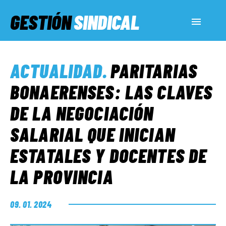
GESTIÓN
SINDICAL
ACTUALIDAD
ACTUALIDAD
.
PARITARIAS
SERVICIOS SOCIALES
BONAERENSES: LAS CLAVES
DE LA NEGOCIACIÓN
INFORMES ESPECIALES
SALARIAL QUE INICIAN
ESTATALES Y DOCENTES DE
FUERA DE MEGÁFONO
LA PROVINCIA
EL LADO «G»
09. 01. 2024