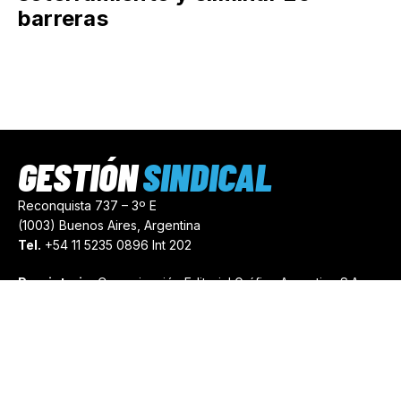
barreras
GESTIÓN
SINDICAL
Reconquista 737 – 3º E
(1003) Buenos Aires, Argentina
Tel.
+54 11 5235 0896 Int 202
Propietario:
Comunicación Editorial Gráfica Argentina S.A.
Número de Registro:
44103971
comercial@gestionsindical.com
redaccion@gestionsindical.com