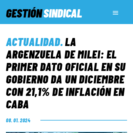
GESTIÓN
SINDICAL
ACTUALIDAD
ACTUALIDAD
.
LA
SERVICIOS SOCIALES
ARGENZUELA DE MILEI: EL
PRIMER DATO OFICIAL EN SU
INFORMES ESPECIALES
GOBIERNO DA UN DICIEMBRE
CON 21,1% DE INFLACIÓN EN
FUERA DE MEGÁFONO
CABA
EL LADO «G»
08. 01. 2024