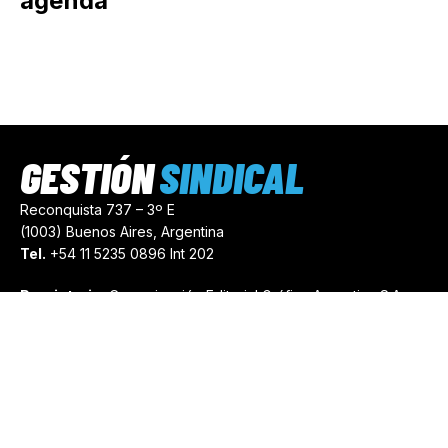
agenda
GESTIÓN
SINDICAL
Reconquista 737 – 3º E
(1003) Buenos Aires, Argentina
Tel.
+54 11 5235 0896 Int 202
Propietario:
Comunicación Editorial Gráfica Argentina S.A.
Número de Registro:
44103971
comercial@gestionsindical.com
redaccion@gestionsindical.com
Media Kit