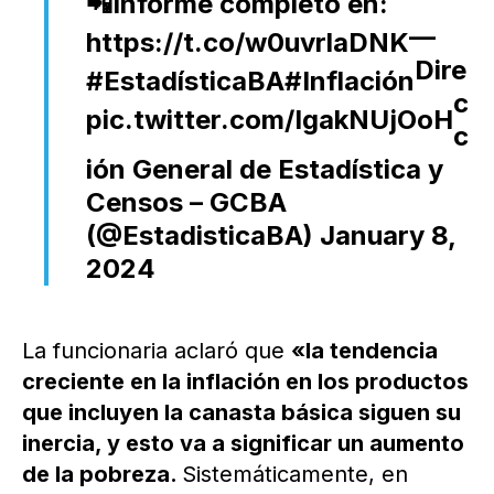
📲Informe completo en:
—
https://t.co/w0uvrlaDNK
Dire
#EstadísticaBA
#Inflación
c
pic.twitter.com/IgakNUjOoH
c
ión General de Estadística y
Censos – GCBA
(@EstadisticaBA)
January 8,
2024
La funcionaria aclaró que
«la tendencia
creciente en la inflación en los productos
que incluyen la canasta básica siguen su
inercia, y esto va a significar un aumento
de la pobreza.
Sistemáticamente, en