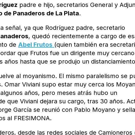
ríguez
padre e hijo, secretarios General y Adju
o de Panaderos de La Plata
.
na señal, ya que Rodríguez padre, secretario
Panaderos
, quedó recientemente a cargo de es
ento de
Abel Frutos
(quien también era secretar
cordar que Frutos fue un dirigente muy cercano
años hasta que se produjo un distanciamiento
uelve al moyanismo. El mismo paralelismo se 
s. Omar Viviani supo estar muy cerca los Moya
s algunos años, pero meses atrás hubo un
e que Viviani dejara su cargo, tras 30 años. Ac
Jorge García se reunió con Pablo Moyano y sell
eros al FRESIMONA.
eros, desde las redes sociales de Camioneros 