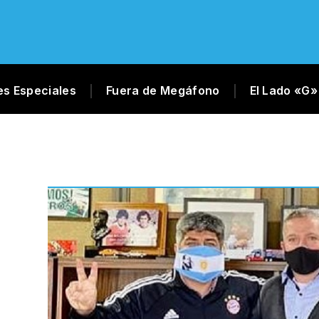
es Especiales
Fuera de Megáfono
El Lado «G»