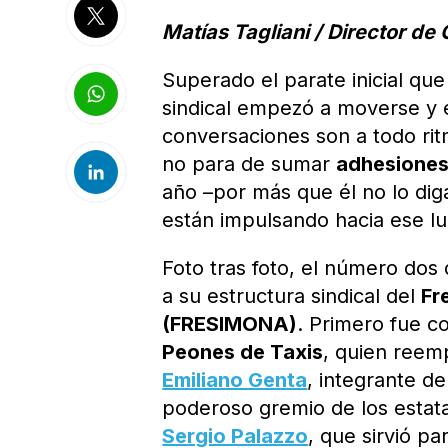
Matías Tagliani / Director de 
Superado el parate inicial qu
sindical empezó a moverse y e
conversaciones son a todo rit
no para de sumar
adhesiones
año –por más que él no lo dig
están impulsando hacia ese lu
Foto tras foto, el número do
a su estructura sindical del
Fr
(FRESIMONA)
. Primero fue 
Peones de Taxis
, quien reem
Emiliano Genta
, integrante d
poderoso gremio de los estata
Sergio Palazzo
, que sirvió p