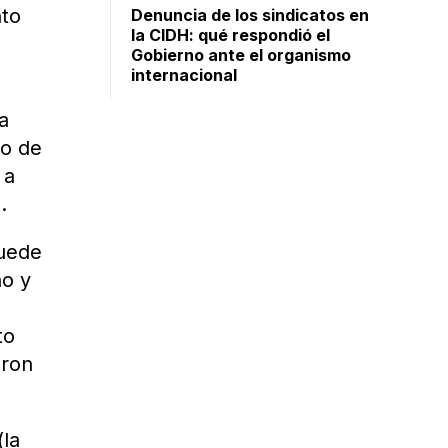
nto
Denuncia de los sindicatos en
la CIDH: qué respondió el
Gobierno ante el organismo
internacional
a
io de
 a
.
puede
no y
to
aron
(la