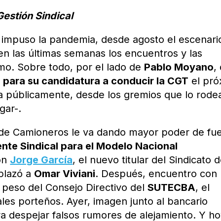
Gestión Sindical
e impuso la pandemia, desde agosto el escenari
n las últimas semanas los encuentros y las
mo. Sobre todo, por el lado de
Pablo Moyano
,
 para su candidatura a conducir la CGT
el pró
a públicamente, desde los gremios que lo rode
gar-.
s de Camioneros le va dando mayor poder de fu
ente Sindical para el Modelo Nacional
con
Jorge García
, el nuevo titular del Sindicato 
plazó a
Omar Viviani
. Después, encuentro con
e peso del Consejo Directivo del
SUTECBA
, el
les porteños. Ayer, imagen junto al bancario
ara despejar falsos rumores de alejamiento. Y h