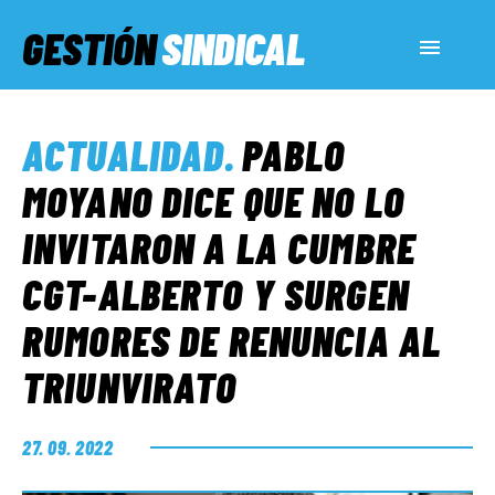
GESTIÓN
SINDICAL
ACTUALIDAD
ACTUALIDAD
.
PABLO
SERVICIOS SOCIALES
MOYANO DICE QUE NO LO
INVITARON A LA CUMBRE
INFORMES ESPECIALES
CGT-ALBERTO Y SURGEN
RUMORES DE RENUNCIA AL
FUERA DE MEGÁFONO
TRIUNVIRATO
EL LADO «G»
27. 09. 2022