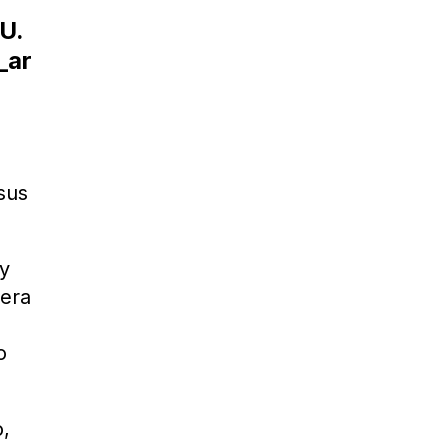
U.
_ar
sus
y
tera
o
o,