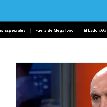
es Especiales
Fuera de Megáfono
El Lado «G»