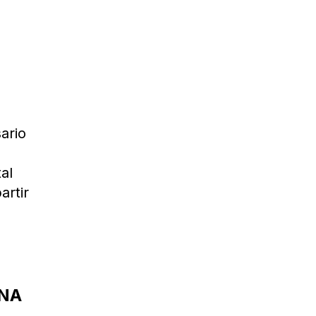
ario
al
artir
ENA