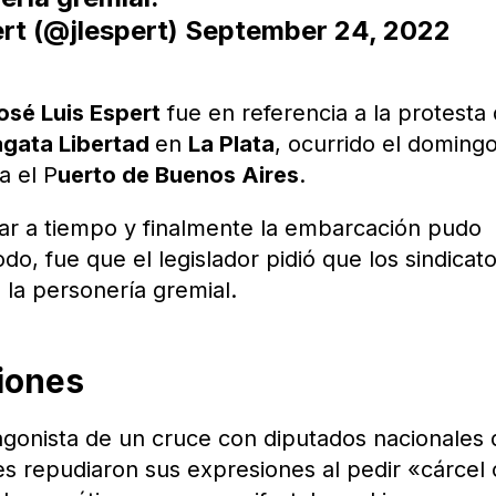
rt (@jlespert)
September 24, 2022
osé Luis Espert
fue en referencia a la protesta
agata Libertad
en
La Plata
, ocurrido el doming
a el P
uerto de Buenos Aires
.
ar a tiempo y finalmente la embarcación pudo
o, fue que el legislador pidió que los sindicat
la personería gremial.
iones
agonista de un cruce con diputados nacionales 
es repudiaron sus expresiones al pedir «cárcel 