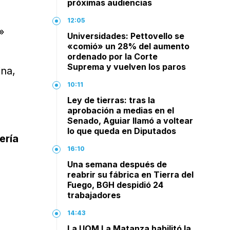
próximas audiencias
12:05
»
Universidades: Pettovello se
«comió» un 28% del aumento
ordenado por la Corte
Suprema y vuelven los paros
ina,
n
10:11
Ley de tierras: tras la
aprobación a medias en el
Senado, Aguiar llamó a voltear
lo que queda en Diputados
ería
16:10
Una semana después de
reabrir su fábrica en Tierra del
Fuego, BGH despidió 24
trabajadores
e
14:43
La UOM La Matanza habilitó la