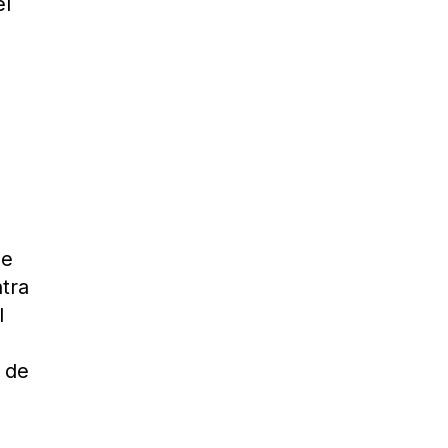
el
de
tra
l
a de