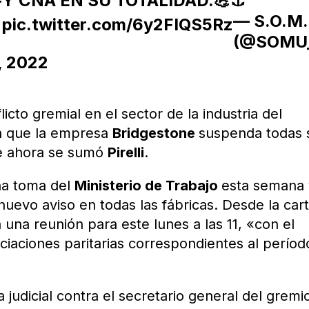
Y CNA EN SU TOTALIDAD.💪⚓️
r
— S.O.M.
pic.twitter.com/6y2FIQS5Rz
(@SOMU
, 2022
licto gremial en el sector de la industria del
 que la empresa
Bridgestone
suspenda todas 
que ahora se sumó
Pirelli
.
una toma del
Ministerio de Trabajo
esta semana 
uevo aviso en todas las fábricas. Desde la car
a una reunión para este lunes a las 11, «con el
ciaciones paritarias correspondientes al períod
judicial contra el secretario general del gremi