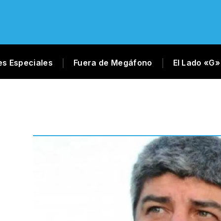
es Especiales
Fuera de Megáfono
El Lado «G»