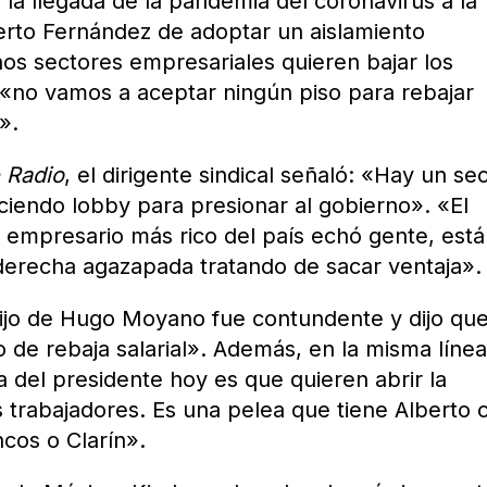
 la llegada de la pandemia del coronavirus a la
berto Fernández de adoptar un aislamiento
hos sectores empresariales quieren bajar los
 «no vamos a aceptar ningún piso para rebajar
».
 Radio
, el dirigente sindical señaló: «Hay un se
iendo lobby para presionar al gobierno». «El
l empresario más rico del país echó gente, est
derecha agazapada tratando de sacar ventaja».
hijo de Hugo Moyano fue contundente y dijo qu
 de rebaja salarial». Además, en la misma línea
del presidente hoy es que quieren abrir la
s trabajadores. Es una pelea que tiene Alberto 
cos o Clarín».