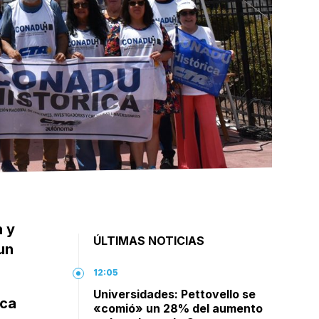
n y
ÚLTIMAS NOTICIAS
un
12:05
Universidades: Pettovello se
ca
«comió» un 28% del aumento