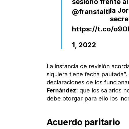
sesionó frente a
la Jo
@franstaiti
secre
https://t.co/o9
1, 2022
La instancia de revisión acord
siquiera tiene fecha pautada”
declaraciones de los funciona
Fernández
: que los salarios n
debe otorgar para ello los in
Acuerdo paritario