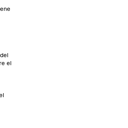
iene
 del
re el
el