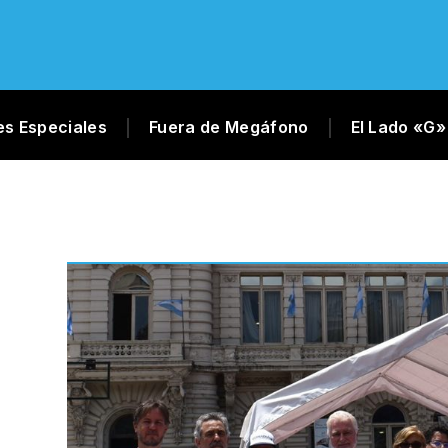
es Especiales
Fuera de Megáfono
El Lado «G»