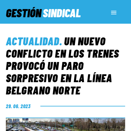
GESTIÓN
SINDICAL
ACTUALIDAD
ACTUALIDAD
.
UN NUEVO
SERVICIOS SOCIALES
CONFLICTO EN LOS TRENES
PROVOCÓ UN PARO
INFORMES ESPECIALES
SORPRESIVO EN LA LÍNEA
BELGRANO NORTE
FUERA DE MEGÁFONO
29. 06. 2023
EL LADO «G»