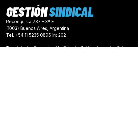
GESTIÓN
SINDICAL
Reconquista 737 – 3º E
(1003) Buenos Aires, Argentina
Tel.
+54 11 5235 0896 Int 202
Propietario:
Comunicación Editorial Gráfica Argentina S.A.
Número de Registro:
44103971
comercial@gestionsindical.com
redaccion@gestionsindical.com
Media Kit
Copyright © 2021.
Gestión Sindical. Todos Los Derechos
Reservados.
by