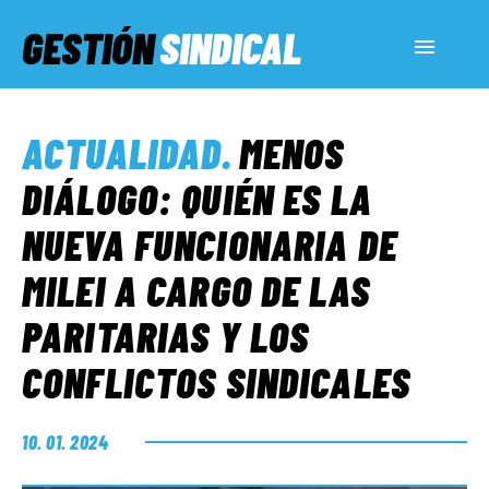
GESTIÓN
SINDICAL
ACTUALIDAD
ACTUALIDAD
.
MENOS
SERVICIOS SOCIALES
DIÁLOGO: QUIÉN ES LA
NUEVA FUNCIONARIA DE
INFORMES ESPECIALES
MILEI A CARGO DE LAS
PARITARIAS Y LOS
FUERA DE MEGÁFONO
CONFLICTOS SINDICALES
EL LADO «G»
10. 01. 2024