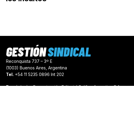
GESTIÓN
SINDICAL
Reconquista 737 – 3º E
(1003) Buenos Aires, Argentina
Tel.
+54 11 5235 0896 Int 202
Propietario:
Comunicación Editorial Gráfica Argentina S.A.
Número de Registro:
44103971
comercial@gestionsindical.com
redaccion@gestionsindical.com
Media Kit