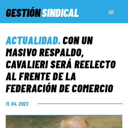
GESTIÓN
SINDICAL
ACTUALIDAD
ACTUALIDAD
.
CON UN
SERVICIOS SOCIALES
MASIVO RESPALDO,
CAVALIERI SERÁ REELECTO
INFORMES ESPECIALES
AL FRENTE DE LA
FEDERACIÓN DE COMERCIO
FUERA DE MEGÁFONO
11. 04. 2023
EL LADO «G»