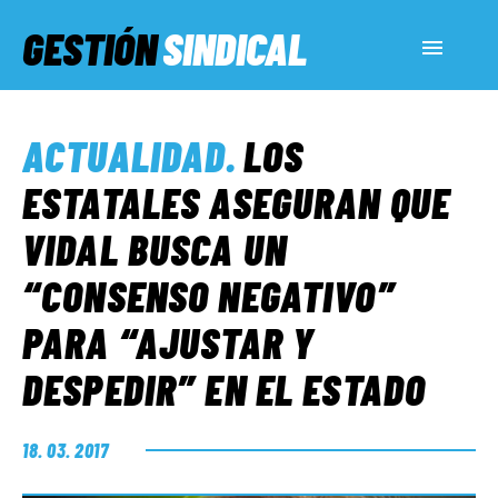
GESTIÓN
SINDICAL
ACTUALIDAD
ACTUALIDAD
.
LOS
SERVICIOS SOCIALES
ESTATALES ASEGURAN QUE
VIDAL BUSCA UN
INFORMES ESPECIALES
“CONSENSO NEGATIVO”
PARA “AJUSTAR Y
FUERA DE MEGÁFONO
DESPEDIR” EN EL ESTADO
EL LADO «G»
18. 03. 2017