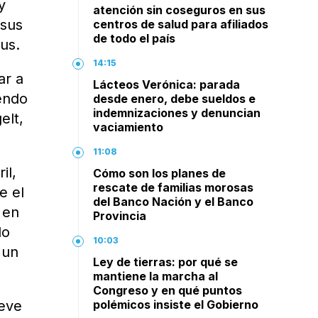
y
atención sin coseguros en sus
 sus
centros de salud para afiliados
de todo el país
rus.
14:15
ar a
Lácteos Verónica: parada
endo
desde enero, debe sueldos e
indemnizaciones y denuncian
elt,
vaciamiento
11:08
il,
Cómo son los planes de
rescate de familias morosas
e el
del Banco Nación y el Banco
 en
Provincia
do
10:03
 un
Ley de tierras: por qué se
mantiene la marcha al
Congreso y en qué puntos
reve
polémicos insiste el Gobierno