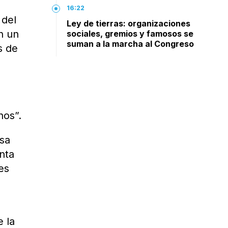
16:22
 del
Ley de tierras: organizaciones
n un
sociales, gremios y famosos se
suman a la marcha al Congreso
s de
nos”.
esa
nta
es
e la