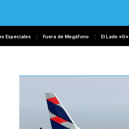
es Especiales
Fuera de Megáfono
El Lado «G»