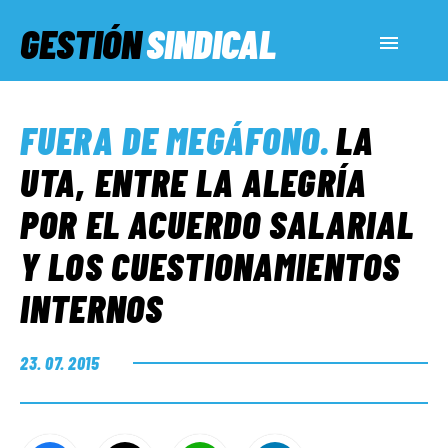
GESTIÓN
SINDICAL
ACTUALIDAD
FUERA DE MEGÁFONO
.
LA
SERVICIOS SOCIALES
UTA, ENTRE LA ALEGRÍA
POR EL ACUERDO SALARIAL
INFORMES ESPECIALES
Y LOS CUESTIONAMIENTOS
INTERNOS
FUERA DE MEGÁFONO
23. 07. 2015
EL LADO «G»