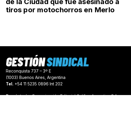
de la Ciudad que fue asesinado a
tiros por motochorros en Merlo
GESTIÓN
SINDICAL
Reconquista 737 – 3º E
(1003) Buenos Aires, Argentina
Tel.
+54 11 5235 0896 Int 202
Propietario:
Comunicación Editorial Gráfica Argentina S.A.
Número de Registro:
44103971
comercial@gestionsindical.com
redaccion@gestionsindical.com