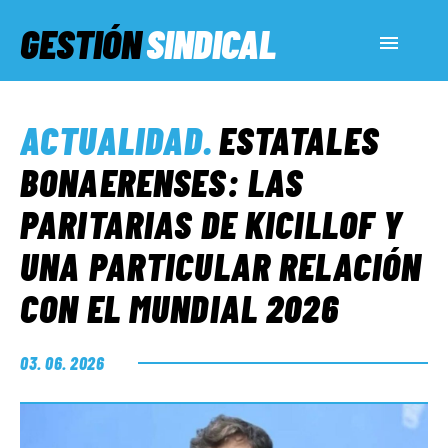
GESTIÓN
SINDICAL
ACTUALIDAD
ACTUALIDAD
.
ESTATALES
SERVICIOS SOCIALES
BONAERENSES: LAS
PARITARIAS DE KICILLOF Y
INFORMES ESPECIALES
UNA PARTICULAR RELACIÓN
CON EL MUNDIAL 2026
FUERA DE MEGÁFONO
03. 06. 2026
EL LADO «G»