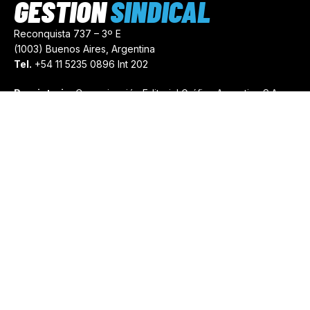
GESTIÓN
SINDICAL
Reconquista 737 – 3º E
(1003) Buenos Aires, Argentina
Tel.
+54 11 5235 0896 Int 202
Propietario:
Comunicación Editorial Gráfica Argentina S.A.
Número de Registro:
44103971
comercial@gestionsindical.com
redaccion@gestionsindical.com
Media Kit
Copyright © 2021.
Gestión Sindical. Todos Los Derechos
Reservados.
by