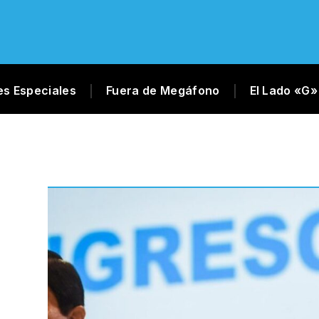
es Especiales
Fuera de Megáfono
El Lado «G»