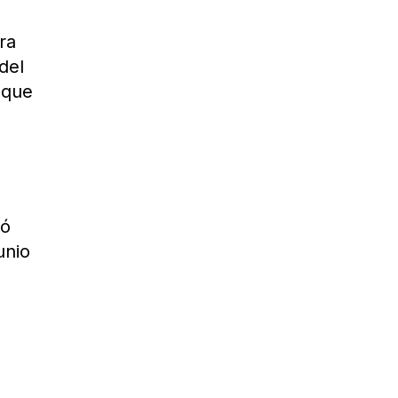
ra
del
 que
ió
unio