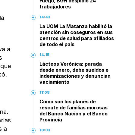
Fuego, BGH despidió 24
trabajadores
la
14:43
La UOM La Matanza habilitó la
atención sin coseguros en sus
centros de salud para afiliados
de todo el país
va a
14:15
s
Lácteos Verónica: parada
 que
desde enero, debe sueldos e
só.
indemnizaciones y denuncian
vaciamiento
11:08
Cómo son los planes de
rescate de familias morosas
ia.
del Banco Nación y el Banco
rias
Provincia
s a
10:03