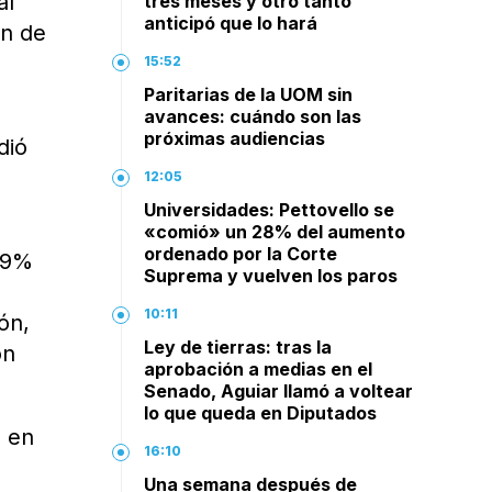
al
tres meses y otro tanto
anticipó que lo hará
ón de
15:52
Paritarias de la UOM sin
avances: cuándo son las
próximas audiencias
dió
12:05
Universidades: Pettovello se
«comió» un 28% del aumento
ordenado por la Corte
l 9%
Suprema y vuelven los paros
10:11
ón,
Ley de tierras: tras la
ón
aprobación a medias en el
Senado, Aguiar llamó a voltear
lo que queda en Diputados
o en
16:10
a
Una semana después de