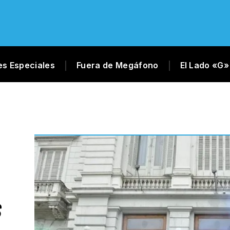
es Especiales
Fuera de Megáfono
El Lado «G»
S