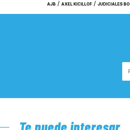
/
/
AJB
AXEL KICILLOF
JUDICIALES B
Te puede interesar