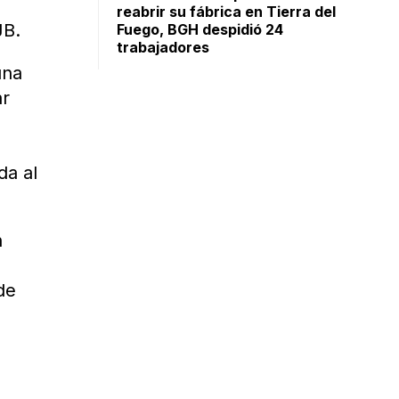
reabrir su fábrica en Tierra del
JB.
Fuego, BGH despidió 24
trabajadores
una
ar
da al
n
de