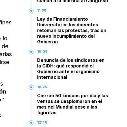
suman a la marcha al Congreso
11:36
Ley de Financiamiento
fines
Universitario: los docentes
retoman las protestas, tras un
nuevo incumplimiento del
 lo
Gobierno
s de
10:09
arias
Denuncia de los sindicatos en
irse
la CIDH: qué respondió el
Gobierno ante el organismo
internacional
es
16:25
ión
Cierran 50 kioscos por día y las
on
ventas se desplomaron en el
mes del Mundial pese a las
figuritas
s.
12:40