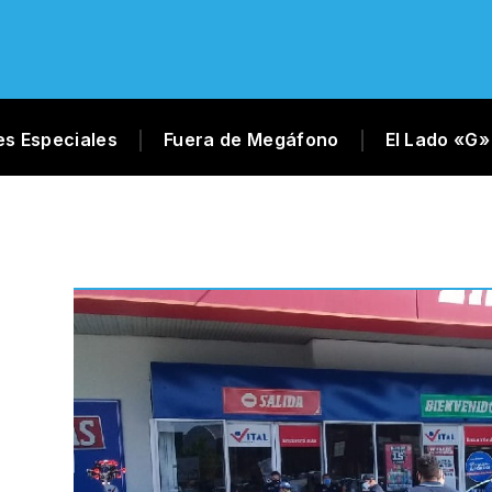
es Especiales
Fuera de Megáfono
El Lado «G»