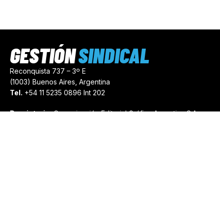
GESTIÓN
SINDICAL
Reconquista 737 – 3º E
(1003) Buenos Aires, Argentina
Tel.
+54 11 5235 0896 Int 202
Propietario:
Comunicación Editorial Gráfica Argentina S.A.
Número de Registro:
44103971
comercial@gestionsindical.com
redaccion@gestionsindical.com
Media Kit
Copyright © 2021.
Gestión Sindical. Todos Los Derechos