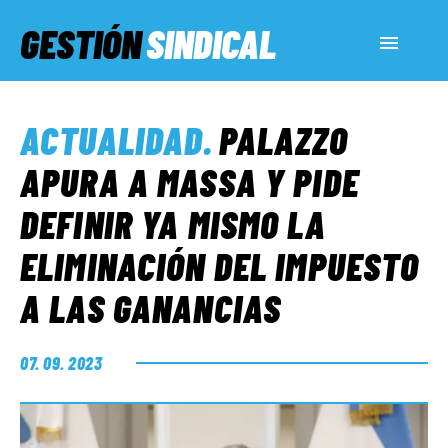
GESTIÓN
SINDICAL
ACTUALIDAD
ACTUALIDAD
.
PALAZZO
SERVICIOS SOCIALES
APURA A MASSA Y PIDE
DEFINIR YA MISMO LA
INFORMES ESPECIALES
ELIMINACIÓN DEL IMPUESTO
A LAS GANANCIAS
FUERA DE MEGÁFONO
07. 09. 2023
EL LADO «G»