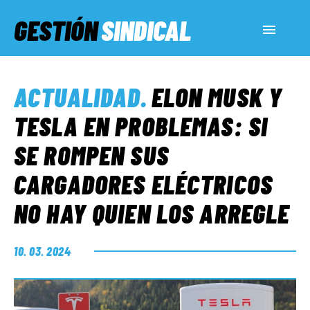
GESTIÓN
SINDICAL
ACTUALIDAD
ACTUALIDAD
.
ELON MUSK Y
SERVICIOS SOCIALES
TESLA EN PROBLEMAS: SI
SE ROMPEN SUS
INFORMES ESPECIALES
CARGADORES ELÉCTRICOS
NO HAY QUIEN LOS ARREGLE
FUERA DE MEGÁFONO
10. 03. 2024
EL LADO «G»