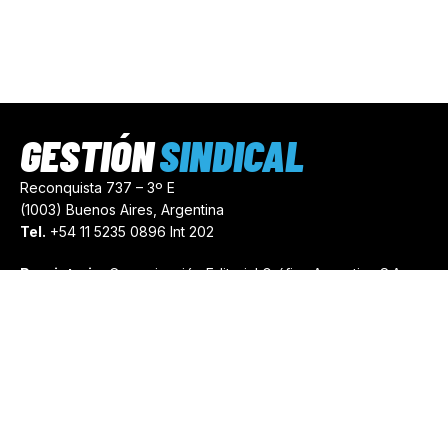
GESTIÓN
SINDICAL
Reconquista 737 – 3º E
(1003) Buenos Aires, Argentina
Tel.
+54 11 5235 0896 Int 202
Propietario:
Comunicación Editorial Gráfica Argentina S.A.
Número de Registro:
44103971
comercial@gestionsindical.com
redaccion@gestionsindical.com
Media Kit