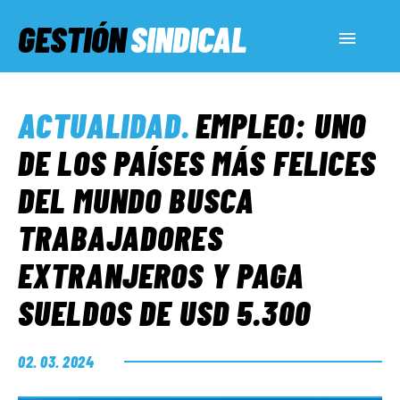
GESTIÓN
SINDICAL
ACTUALIDAD
ACTUALIDAD
.
EMPLEO: UNO
SERVICIOS SOCIALES
DE LOS PAÍSES MÁS FELICES
DEL MUNDO BUSCA
INFORMES ESPECIALES
TRABAJADORES
EXTRANJEROS Y PAGA
FUERA DE MEGÁFONO
SUELDOS DE USD 5.300
EL LADO «G»
02. 03. 2024