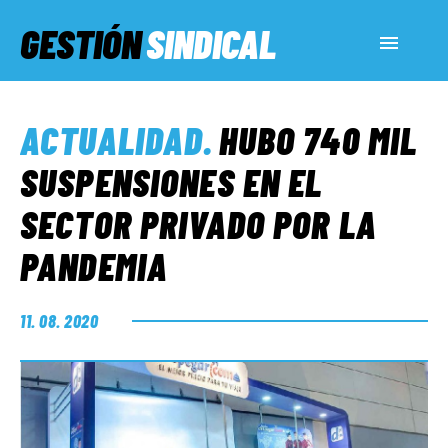
GESTIÓN
SINDICAL
ACTUALIDAD
ACTUALIDAD
.
HUBO 740 MIL
SERVICIOS SOCIALES
SUSPENSIONES EN EL
SECTOR PRIVADO POR LA
INFORMES ESPECIALES
PANDEMIA
FUERA DE MEGÁFONO
11. 08. 2020
EL LADO «G»