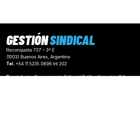
GESTIÓN
SINDICAL
Reconquista 737 – 3º E
(1003) Buenos Aires, Argentina
Tel.
+54 11 5235 0896 Int 202
Propietario:
Comunicación Editorial Gráfica Argentina S.A.
Número de Registro:
44103971
comercial@gestionsindical.com
redaccion@gestionsindical.com
Media Kit