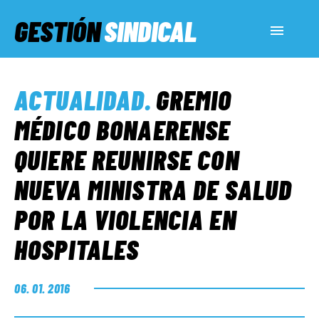
GESTIÓN
SINDICAL
ACTUALIDAD
ACTUALIDAD
.
GREMIO
SERVICIOS SOCIALES
MÉDICO BONAERENSE
QUIERE REUNIRSE CON
INFORMES ESPECIALES
NUEVA MINISTRA DE SALUD
POR LA VIOLENCIA EN
FUERA DE MEGÁFONO
HOSPITALES
EL LADO «G»
06. 01. 2016