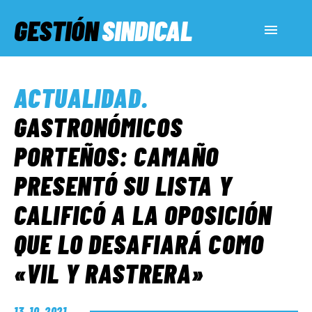
GESTIÓN
SINDICAL
ACTUALIDAD
ACTUALIDAD
.
SERVICIOS SOCIALES
GASTRONÓMICOS
PORTEÑOS: CAMAÑO
INFORMES ESPECIALES
PRESENTÓ SU LISTA Y
CALIFICÓ A LA OPOSICIÓN
FUERA DE MEGÁFONO
QUE LO DESAFIARÁ COMO
EL LADO «G»
«VIL Y RASTRERA»
13. 10. 2021