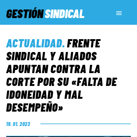
GESTIÓN
SINDICAL
ACTUALIDAD
ACTUALIDAD
.
FRENTE
SERVICIOS SOCIALES
SINDICAL Y ALIADOS
APUNTAN CONTRA LA
INFORMES ESPECIALES
CORTE POR SU «FALTA DE
IDONEIDAD Y MAL
FUERA DE MEGÁFONO
DESEMPEÑO»
EL LADO «G»
19. 01. 2023