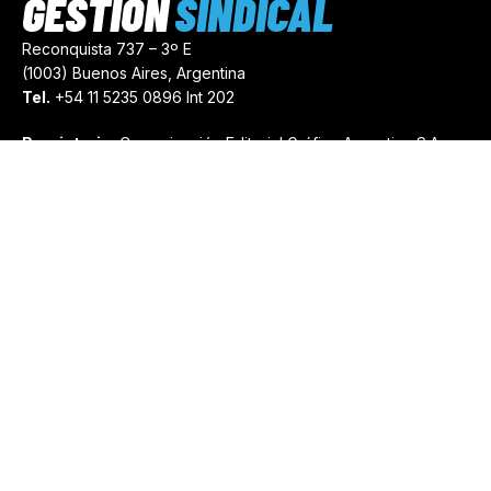
GESTIÓN
SINDICAL
Reconquista 737 – 3º E
(1003) Buenos Aires, Argentina
Tel.
+54 11 5235 0896 Int 202
Propietario:
Comunicación Editorial Gráfica Argentina S.A.
Número de Registro:
44103971
comercial@gestionsindical.com
redaccion@gestionsindical.com
Media Kit
Copyright © 2021.
Gestión Sindical. Todos Los Derechos
Reservados.
by