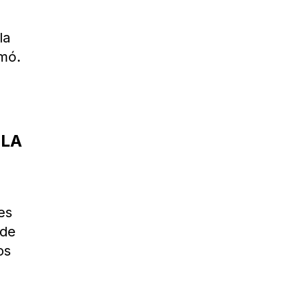
la
rmó.
 LA
es
 de
os