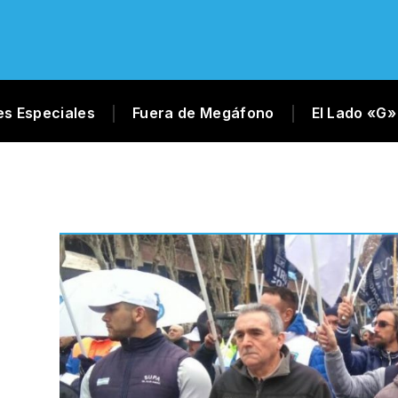
es Especiales
Fuera de Megáfono
El Lado «G»