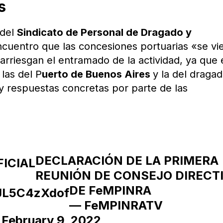
s
 del
Sindicato de Personal de Dragado y
ncuentro que las concesiones portuarias «se vi
 arriesgan el entramado de la actividad, ya que
las del P
uerto de Buenos Aires
y la del draga
y respuestas concretas por parte de las
DECLARACIÓN DE LA PRIMERA
ICIAL
REUNIÓN DE CONSEJO DIRECT
DE FeMPINRA
/JL5C4zXdof
— FeMPINRATV
)
February 9, 2022