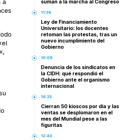
 a
suman a la marcha al Congreso
nces
11:36
Ley de Financiamiento
Universitario: los docentes
íodo
retoman las protestas, tras un
nuevo incumplimiento del
«el
Gobierno
«,
10:09
Denuncia de los sindicatos en
la CIDH: qué respondió el
Gobierno ante el organismo
internacional
su
16:25
Cierran 50 kioscos por día y las
do
ventas se desplomaron en el
mes del Mundial pese a las
figuritas
12:40