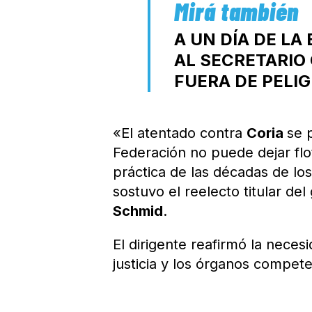
A UN DÍA DE L
AL SECRETARIO
FUERA DE PELI
«El atentado contra
Coria
se 
Federación no puede dejar fl
práctica de las décadas de lo
sostuvo el reelecto titular del
Schmid
.
El dirigente reafirmó la neces
justicia y los órganos compet