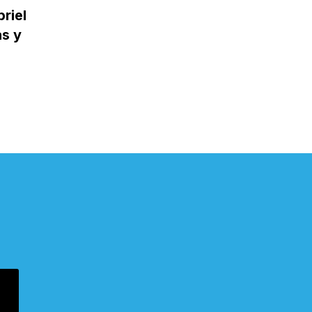
riel
as y