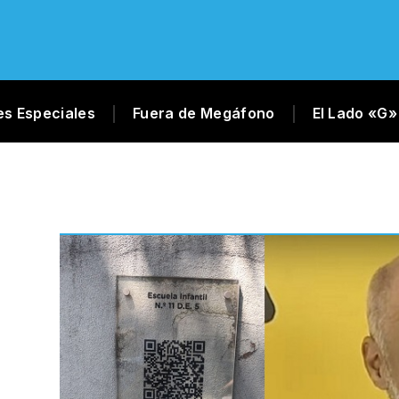
es Especiales
Fuera de Megáfono
El Lado «G»