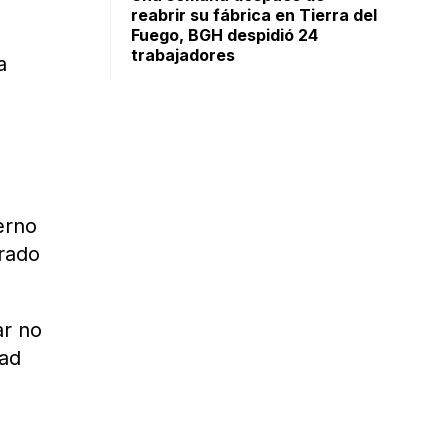
reabrir su fábrica en Tierra del
Fuego, BGH despidió 24
trabajadores
a
erno
grado
ar no
dad