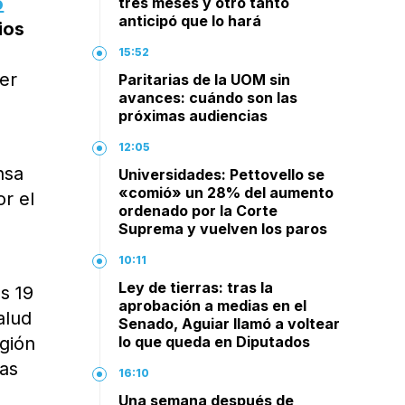
o
tres meses y otro tanto
anticipó que lo hará
ios
15:52
er
Paritarias de la UOM sin
avances: cuándo son las
próximas audiencias
12:05
nsa
Universidades: Pettovello se
«comió» un 28% del aumento
or el
ordenado por la Corte
Suprema y vuelven los paros
10:11
Ley de tierras: tras la
s 19
aprobación a medias en el
alud
Senado, Aguiar llamó a voltear
egión
lo que queda en Diputados
las
16:10
Una semana después de