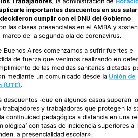
e los Trabajadores
, la administración de
Horaci
aplicarle importantes descuentos en sus salar
decidieron cumplir con el DNU del Gobierno
on las clases presenciales en el AMBA y sosten
el marco de la segunda ola de coronavirus.
e Buenos Aires comenzamos a sufrir fuertes e
edida de fuerza que venimos realizando en defe
umplimiento de las medidas sanitarias dictadas p
ron mediante un comunicado desde la
Unión de
n (UTE)
.
os descuentos -que en algunos casos superan lo
 trabajadores y trabajadoras que protegen la s
 la continuidad pedagógica a distancia en una r
iológica’ con tasas de incidencia superiores a 
den la presencialidad escolar».