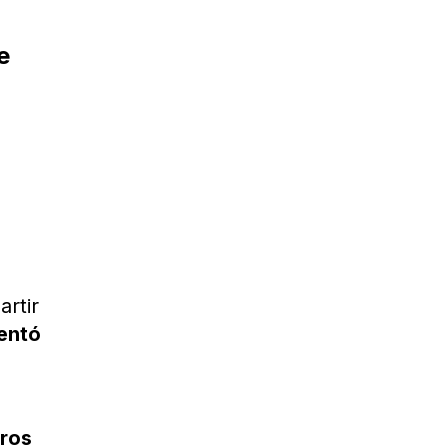
e
artir
entó
tros