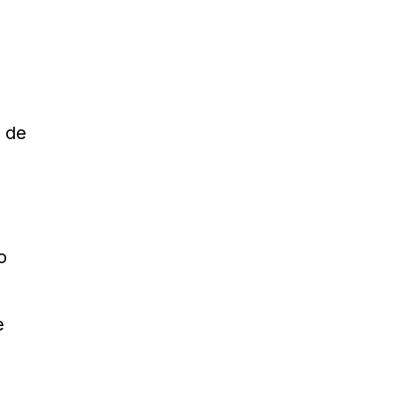
e de
o
e
s