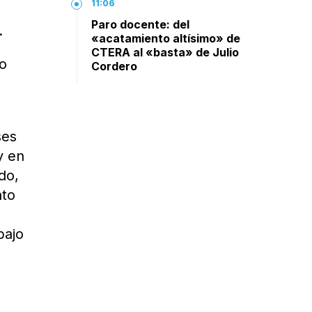
11:06
Paro docente: del
.
«acatamiento altísimo» de
CTERA al «basta» de Julio
do
Cordero
ses
y en
do,
nto
bajo