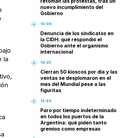
retoman las protestas, tras un
nuevo incumplimiento del
e
Gobierno
e
10:09
Denuncia de los sindicatos en
la CIDH: qué respondió el
Gobierno ante el organismo
bajo
internacional
 la
16:25
e
Cierran 50 kioscos por día y las
tivo,
ventas se desplomaron en el
mes del Mundial pese a las
ión
figuritas
12:40
Paro por tiempo indeterminado
ca
en todos los puertos de la
Argentina: qué piden tanto
gremios como empresas
sa