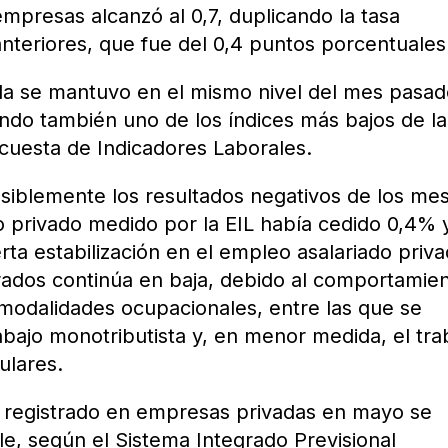
empresas alcanzó al 0,7, duplicando la tasa
teriores, que fue del 0,4 puntos porcentuales
lida se mantuvo en el mismo nivel del mes pasa
endo también uno de los índices más bajos de la
ncuesta de Indicadores Laborales.
siblemente los resultados negativos de los me
o privado medido por la EIL había cedido 0,4% 
erta estabilización en el empleo asalariado priva
strados continúa en baja, debido al comportamie
modalidades ocupacionales, entre las que se
abajo monotributista y, en menor medida, el tra
ulares.
 registrado en empresas privadas en mayo se
e, según el Sistema Integrado Previsional