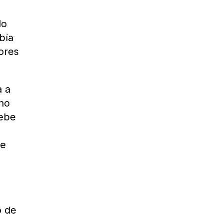
do
bía
ores
a a
 no
debe
de
o de