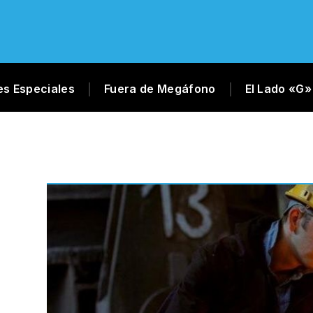
es Especiales
Fuera de Megáfono
El Lado «G»