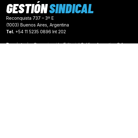
GESTIÓN
SINDICAL
Reconquista 737 – 3º E
(1003) Buenos Aires, Argentina
Tel.
+54 11 5235 0896 Int 202
Propietario:
Comunicación Editorial Gráfica Argentina S.A.
Número de Registro:
44103971
comercial@gestionsindical.com
redaccion@gestionsindical.com
Media Kit
Copyright © 2021.
Gestión Sindical. Todos Los Derechos
Reservados.
by