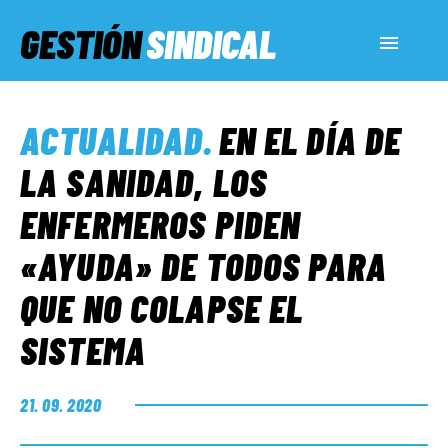
GESTIÓN
SINDICAL
ACTUALIDAD
ACTUALIDAD
.
EN EL DÍA DE
SERVICIOS SOCIALES
LA SANIDAD, LOS
ENFERMEROS PIDEN
INFORMES ESPECIALES
«AYUDA» DE TODOS PARA
QUE NO COLAPSE EL
FUERA DE MEGÁFONO
SISTEMA
EL LADO «G»
21. 09. 2020