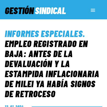
GESTIÓN
SINDICAL
ACTUALIDAD
INFORMES ESPECIALES
.
SERVICIOS SOCIALES
EMPLEO REGISTRADO EN
BAJA: ANTES DE LA
INFORMES ESPECIALES
DEVALUACIÓN Y LA
ESTAMPIDA INFLACIONARIA
FUERA DE MEGÁFONO
DE MILEI YA HABÍA SIGNOS
EL LADO «G»
DE RETROCESO
12. 01. 2024