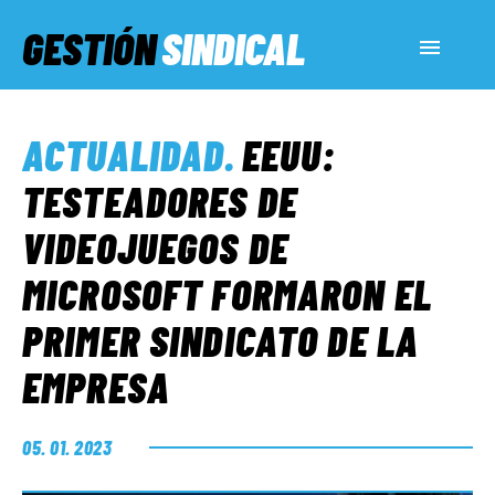
GESTIÓN
SINDICAL
ACTUALIDAD
ACTUALIDAD
.
EEUU:
SERVICIOS SOCIALES
TESTEADORES DE
VIDEOJUEGOS DE
INFORMES ESPECIALES
MICROSOFT FORMARON EL
PRIMER SINDICATO DE LA
FUERA DE MEGÁFONO
EMPRESA
EL LADO «G»
05. 01. 2023