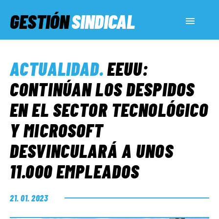
GESTIÓN
SINDICAL
ACTUALIDAD
ACTUALIDAD
.
EEUU:
SERVICIOS SOCIALES
CONTINÚAN LOS DESPIDOS
EN EL SECTOR TECNOLÓGICO
INFORMES ESPECIALES
Y MICROSOFT
DESVINCULARÁ A UNOS
FUERA DE MEGÁFONO
11.000 EMPLEADOS
EL LADO «G»
21. 01. 2023