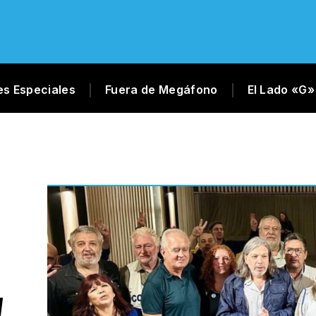
es Especiales
Fuera de Megáfono
El Lado «G»
N