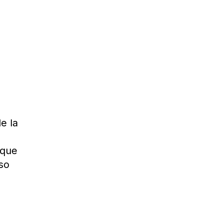
e la
 que
so