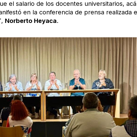
e el salario de los docentes universitarios, acá
anifestó en la conferencia de prensa realizada e
T
,
Norberto Heyaca
.