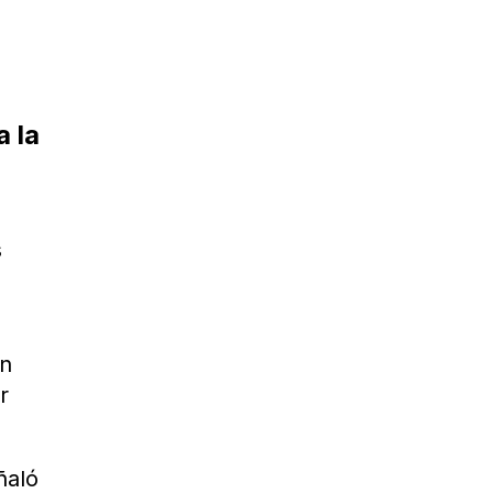
a la
s
en
r
ñaló