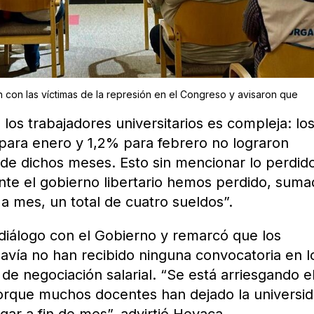
on con las víctimas de la represión en el Congreso y avisaron que
 los trabajadores universitarios es compleja: lo
ara enero y 1,2% para febrero no lograron
n de dichos meses. Esto sin mencionar lo perdido
ante el gobierno libertario hemos perdido, sum
a mes, un total de cuatro sueldos”.
iálogo con el Gobierno y remarcó que los
davía no han recibido ninguna convocatoria en l
de negociación salarial. “Se está arriesgando e
porque muchos docentes han dejado la universi
gar a fin de mes”, advirtió Heyaca.