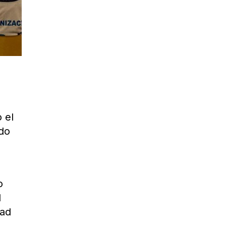
s
 el
ado
o
l
dad