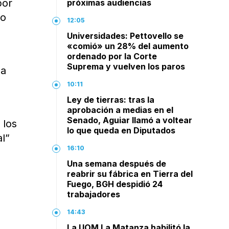
por
próximas audiencias
to
12:05
Universidades: Pettovello se
«comió» un 28% del aumento
ordenado por la Corte
Suprema y vuelven los paros
 a
10:11
Ley de tierras: tras la
aprobación a medias en el
Senado, Aguiar llamó a voltear
 los
lo que queda en Diputados
al”
16:10
Una semana después de
reabrir su fábrica en Tierra del
Fuego, BGH despidió 24
trabajadores
14:43
La UOM La Matanza habilitó la