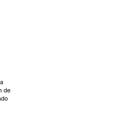
la
n de
ado