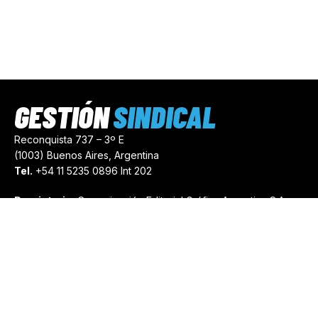
GESTIÓN
SINDICAL
Reconquista 737 – 3º E
(1003) Buenos Aires, Argentina
Tel.
+54 11 5235 0896 Int 202
Propietario:
Comunicación Editorial Gráfica Argentina S.A.
Número de Registro:
44103971
comercial@gestionsindical.com
redaccion@gestionsindical.com
Media Kit