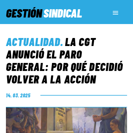
GESTIÓN
SINDICAL
ACTUALIDAD
ACTUALIDAD
.
LA CGT
SERVICIOS SOCIALES
ANUNCIÓ EL PARO
GENERAL: POR QUÉ DECIDIÓ
INFORMES ESPECIALES
VOLVER A LA ACCIÓN
FUERA DE MEGÁFONO
14. 03. 2025
EL LADO «G»