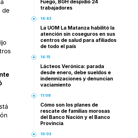
na
Fuego, BGH despidió 24
trabajadores
o de
14:43
La UOM La Matanza habilitó la
o
atención sin coseguros en sus
centros de salud para afiliados
ijo
de todo el país
tros
14:15
Lácteos Verónica: parada
desde enero, debe sueldos e
ente
indemnizaciones y denuncian
ó
vaciamiento
11:08
Cómo son los planes de
stá
rescate de familias morosas
ión
del Banco Nación y el Banco
Provincia
10:03