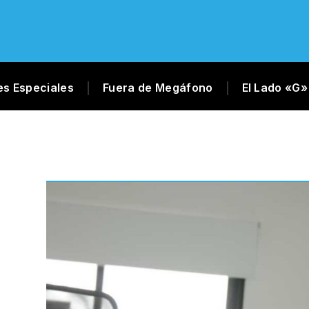
es Especiales
Fuera de Megáfono
El Lado «G»