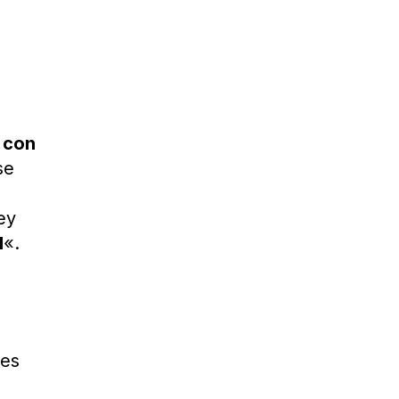
 con
se
ey
I
«.
res