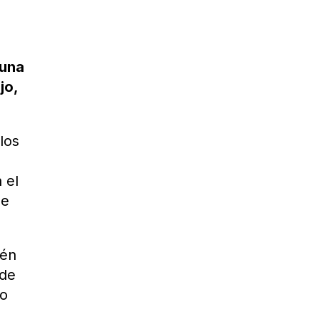
 una
jo,
los
 el
de
ién
 de
bo