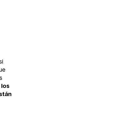
si
que
s
los
están