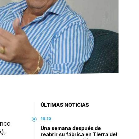
ÚLTIMAS NOTICIAS
16:10
inco
Una semana después de
),
reabrir su fábrica en Tierra del