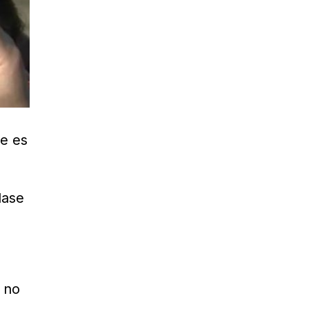
te es
lase
 no