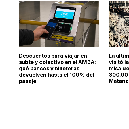
Descuentos para viajar en
La últi
subte y colectivo en el AMBA:
visitó l
qué bancos y billeteras
misa de
devuelven hasta el 100% del
300.000
pasaje
Matanz