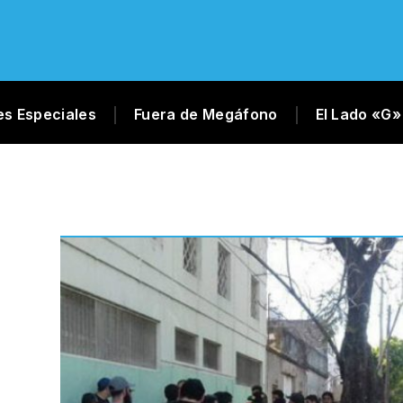
es Especiales
Fuera de Megáfono
El Lado «G»