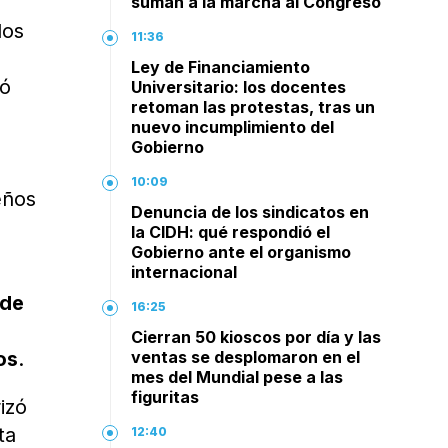
suman a la marcha al Congreso
los
11:36
Ley de Financiamiento
tó
Universitario: los docentes
retoman las protestas, tras un
nuevo incumplimiento del
Gobierno
,
10:09
eños
Denuncia de los sindicatos en
la CIDH: qué respondió el
Gobierno ante el organismo
internacional
 de
16:25
Cierran 50 kioscos por día y las
os
.
ventas se desplomaron en el
mes del Mundial pese a las
figuritas
izó
ta
12:40