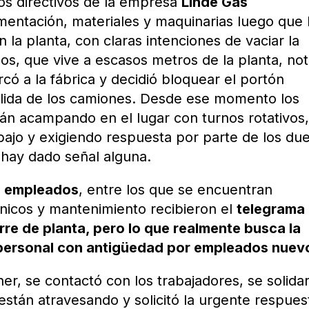
los directivos de la empresa
Linde Gas
mentación, materiales y maquinarias luego que 
la planta, con claras intenciones de vaciar la
s, que vive a escasos metros de la planta, no
có a la fábrica y decidió bloquear el portón
salida de los camiones. Desde ese momento los
stán acampando en el lugar con turnos rotativos
bajo y exigiendo respuesta por parte de los du
hay dado señal alguna.
0 empleados
, entre los que se encuentran
écnicos y mantenimiento recibieron el
telegrama
re de planta, pero lo que realmente busca la
 personal con antigüedad por empleados nuev
her, se contactó con los trabajadores, se solidar
 están atravesando y solicitó la urgente respues