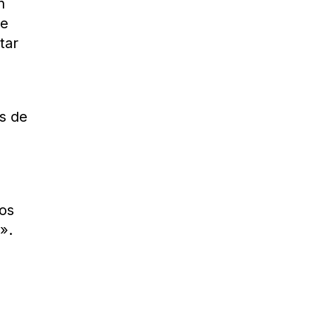
n
ne
tar
s de
mos
».