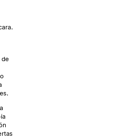
cara.
, de
to
a
es.
ra
ía
ión
ertas