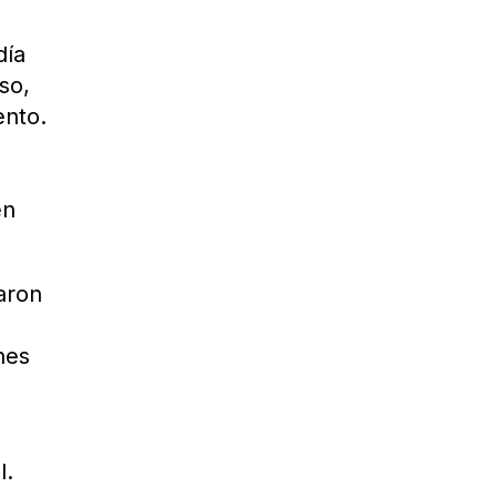
día
so,
ento.
en
aron
nes
l.