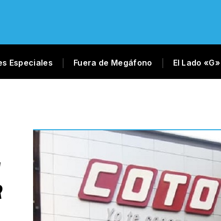
es Especiales
Fuera de Megáfono
El Lado «G»
N
R