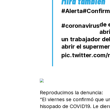
#Alerta
#Confir
de
#coronavirus
abr
un trabajador del
abrir el superme
pic.twitter.com
Reproducimos la denuncia:
“El viernes se confirmó que un
hisopado de COVID19. Le diero