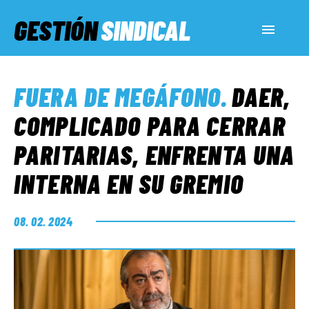
GESTIÓN
SINDICAL
ACTUALIDAD
FUERA DE MEGÁFONO
.
DAER,
SERVICIOS SOCIALES
COMPLICADO PARA CERRAR
PARITARIAS, ENFRENTA UNA
INFORMES ESPECIALES
INTERNA EN SU GREMIO
FUERA DE MEGÁFONO
08. 02. 2024
EL LADO «G»