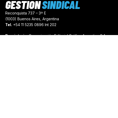
GESTIÓN
SINDICAL
Reconquista 737 – 3º E
(1003) Buenos Aires, Argentina
Tel.
+54 11 5235 0896 Int 202
Propietario:
Comunicación Editorial Gráfica Argentina S.A.
Número de Registro:
44103971
comercial@gestionsindical.com
redaccion@gestionsindical.com
Media Kit
Copyright © 2021.
Gestión Sindical. Todos Los Derechos
Reservados.
by