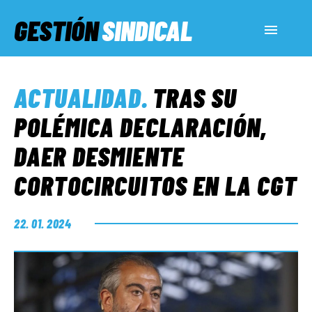
GESTIÓN
SINDICAL
ACTUALIDAD
ACTUALIDAD
.
TRAS SU
SERVICIOS SOCIALES
POLÉMICA DECLARACIÓN,
DAER DESMIENTE
INFORMES ESPECIALES
CORTOCIRCUITOS EN LA CGT
FUERA DE MEGÁFONO
22. 01. 2024
EL LADO «G»