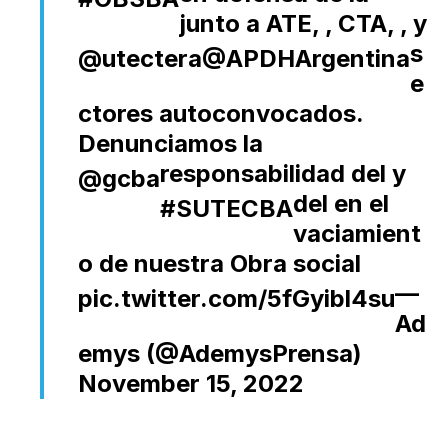
junto a ATE,
, CTA,
, y
s
@utectera
@APDHArgentina
e
ctores autoconvocados.
Denunciamos la
responsabilidad del
y
@gcba
del
en el
#SUTECBA
vaciamient
o de nuestra Obra social
—
pic.twitter.com/5fGyibl4su
Ad
emys (@AdemysPrensa)
November 15, 2022