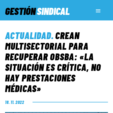
GESTIÓN
SINDICAL
ACTUALIDAD
ACTUALIDAD
.
CREAN
SERVICIOS SOCIALES
MULTISECTORIAL PARA
RECUPERAR OBSBA: «LA
INFORMES ESPECIALES
SITUACIÓN ES CRÍTICA, NO
HAY PRESTACIONES
FUERA DE MEGÁFONO
MÉDICAS»
EL LADO «G»
18. 11. 2022